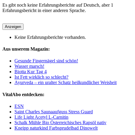
Es gibt noch keine Erfahrungsberichte auf Deutsch, aber 1
Erfahrungsbericht in einer anderen Sprache.
Anzeigen
Keine Erfahrungsberichte vorhanden.
Aus unserem Magazin:
Gesunde Fingernägel sind schön!
Wasser marsch!
Biotta Kur Tag 4
Ist Fett wirklich so schlecht?
Ayurveda – ein uralter Schatz heilkundlicher Weisheit
VitalAbo entdecken:
ESN
Saint Charles Saunaaufguss Stress Guard
Life Light Acetyl L-Carnitin
Schalk Mühle Bio Österreichisches Rapsöl nativ
Kneipp naturkind Farbsprudelbad Dinowelt