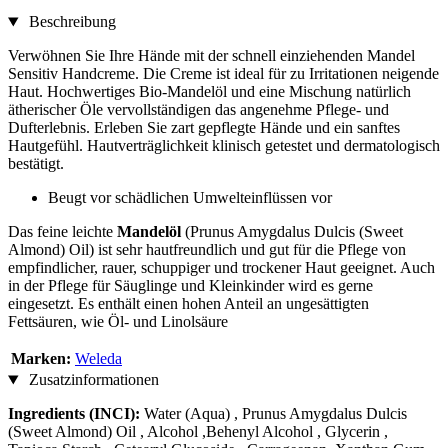
Beschreibung
Verwöhnen Sie Ihre Hände mit der schnell einziehenden Mandel
Sensitiv Handcreme. Die Creme ist ideal für zu Irritationen neigende
Haut. Hochwertiges Bio-Mandelöl und eine Mischung natürlich
ätherischer Öle vervollständigen das angenehme Pflege- und
Dufterlebnis. Erleben Sie zart gepflegte Hände und ein sanftes
Hautgefühl. Hautverträglichkeit klinisch getestet und dermatologisch
bestätigt.
Beugt vor schädlichen Umwelteinflüssen vor
Das feine leichte
Mandelöl
(Prunus Amygdalus Dulcis (Sweet
Almond) Oil) ist sehr hautfreundlich und gut für die Pflege von
empfindlicher, rauer, schuppiger und trockener Haut geeignet. Auch
in der Pflege für Säuglinge und Kleinkinder wird es gerne
eingesetzt. Es enthält einen hohen Anteil an ungesättigten
Fettsäuren, wie Öl- und Linolsäure
Marken:
Weleda
Zusatzinformationen
Ingredients (INCI):
Water (Aqua) , Prunus Amygdalus Dulcis
(Sweet Almond) Oil , Alcohol ,Behenyl Alcohol , Glycerin ,