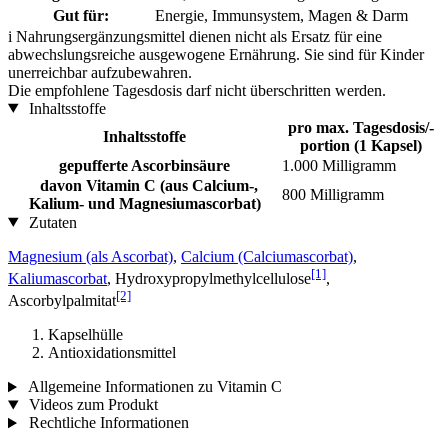
Gut für:
Energie, Immunsystem, Magen & Darm
i
Nahrungsergänzungsmittel dienen nicht als Ersatz für eine
abwechslungsreiche ausgewogene Ernährung. Sie sind für Kinder
unerreichbar aufzubewahren.
Die empfohlene Tagesdosis darf nicht überschritten werden.
Inhaltsstoffe
pro max. Tagesdosis/-
Inhaltsstoffe
portion (1 Kapsel)
gepufferte Ascorbinsäure
1.000 Milligramm
davon Vitamin C (aus Calcium-,
800 Milligramm
Kalium- und Magnesiumascorbat)
Zutaten
Magnesium (als Ascorbat)
,
Calcium (Calciumascorbat)
,
[1]
Kaliumascorbat
, Hydroxypropylmethylcellulose
,
[2]
Ascorbylpalmitat
Kapselhülle
Antioxidationsmittel
Allgemeine Informationen zu Vitamin C
Videos zum Produkt
Rechtliche Informationen