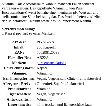
Vitamin C als Ascorbinsäure kann in manchen Fällen schlecht
vertragen werden. Das gepufferte Vitamin C von Pure
Encapsulations® weist beinahe einen neutralen pH-Wert auf und
stellt somit keine Säurebelastung dar. Das Produkt liefert zusätzlich
den Mineralstoff Calcium sowie das Spurenelement Kalium.
Verzehrempfehlung:
1 Kapsel pro Tag zu einer Mahlzeit.
Art.-Nr.:
PE-AB22A
Inhalt:
250 Kapseln
EAN:
766298120539
Hersteller-Nr.:
AB22A
Marken:
pure encapsulations
Darreichungsform:
Kapsel
Vitamine:
Vitamin C
Ernährungsformen:
Vegan, Vegetarisch, Glutenfrei, Laktosefrei
Allergene - Frei von:
Glutenfrei, Sojafrei, Laktosefrei
Produktarten:
Vitamine
Eigenschaften:
Vegan, Vegetarisch
Antioxidantien:
Vitamin C
Lagerhinweis:
kühl, trocken und lichtgeschützt lagern