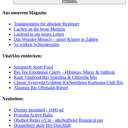
Produkt.
Aus unserem Magazin:
Trainingstipps für absolute Beginner
Lachen ist die beste Medizin
Laufend in ein neues Leben
Das Wunder Mensch – unser Körper in Zahlen
So wirken Schüsslersalze
VitalAbo entdecken:
Sponser® Sport Food
Bio Tee Emotional Clarity - Hibiskus, Minze & Süßholz
Raab Vitalfood Bio Spirulina & Chlorella Mix
Classic Ayurveda Goldene Kichererbsen Kurkuma-Chili Bio
Alnatura Bio Obstsalat-Riegel
Neuheiten:
Dopper Insulated - 1000 ml
Propolia Active Balm
Obsthof Retter o'Cin - alkoholfreier Botanical pur
Doppelherz aktiv Bei Durchfall