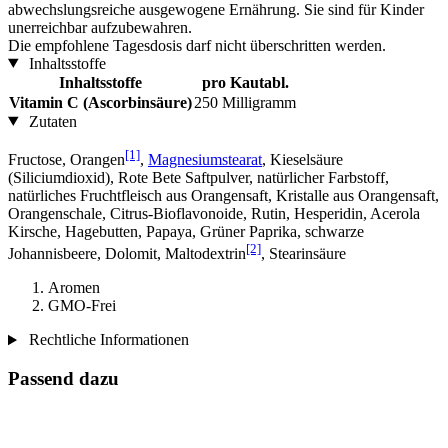
abwechslungsreiche ausgewogene Ernährung. Sie sind für Kinder
unerreichbar aufzubewahren.
Die empfohlene Tagesdosis darf nicht überschritten werden.
Inhaltsstoffe
Inhaltsstoffe
pro Kautabl.
Vitamin C (Ascorbinsäure)
250 Milligramm
Zutaten
[1]
Fructose, Orangen
,
Magnesiumstearat
, Kieselsäure
(Siliciumdioxid), Rote Bete Saftpulver, natürlicher Farbstoff,
natürliches Fruchtfleisch aus Orangensaft, Kristalle aus Orangensaft,
Orangenschale, Citrus-Bioflavonoide, Rutin, Hesperidin, Acerola
Kirsche, Hagebutten, Papaya, Grüner Paprika, schwarze
[2]
Johannisbeere, Dolomit, Maltodextrin
, Stearinsäure
Aromen
GMO-Frei
Rechtliche Informationen
Passend dazu