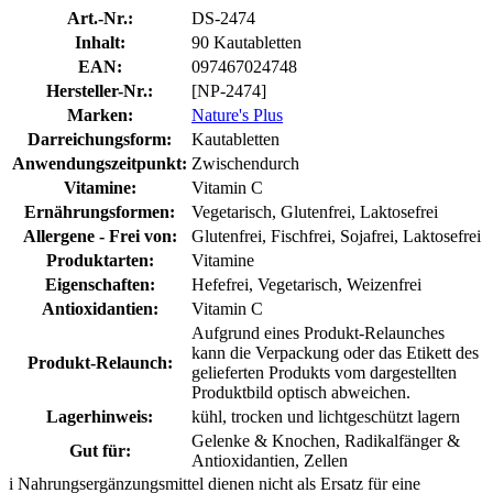
Art.-Nr.:
DS-2474
Inhalt:
90 Kautabletten
EAN:
097467024748
Hersteller-Nr.:
[NP-2474]
Marken:
Nature's Plus
Darreichungsform:
Kautabletten
Anwendungszeitpunkt:
Zwischendurch
Vitamine:
Vitamin C
Ernährungsformen:
Vegetarisch, Glutenfrei, Laktosefrei
Allergene - Frei von:
Glutenfrei, Fischfrei, Sojafrei, Laktosefrei
Produktarten:
Vitamine
Eigenschaften:
Hefefrei, Vegetarisch, Weizenfrei
Antioxidantien:
Vitamin C
Aufgrund eines Produkt-Relaunches
kann die Verpackung oder das Etikett des
Produkt-Relaunch:
gelieferten Produkts vom dargestellten
Produktbild optisch abweichen.
Lagerhinweis:
kühl, trocken und lichtgeschützt lagern
Gelenke & Knochen, Radikalfänger &
Gut für:
Antioxidantien, Zellen
i
Nahrungsergänzungsmittel dienen nicht als Ersatz für eine