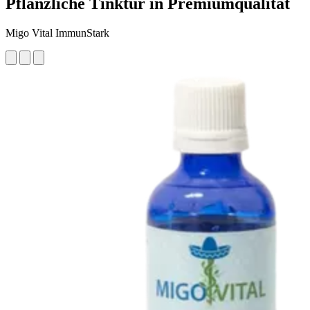
Pflanzliche Tinktur in Premiumqualität
Migo Vital ImmunStark