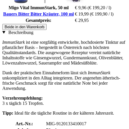
Migo Vital ImmunStark, 50 ml
€ 9,96
(€ 199,20 / l)
Bauers Bitter Bitter Kräuter, 100 ml
€ 19,99
(€ 199,90 / l)
Gesamtpreis:
€ 29,95
Beide in den Warenkorb
Beschreibung
ImmunStark
ist eine sorgfältig entwickelte, hochdosierte Tinktur auf
pflanzlicher Basis – hergestellt in Österreich nach höchsten
Qualitätsstandards. Die ausgewogene Rezeptur vereint natürliche
Inhaltsstoffe wie Ginsengwurzel, Gundermannkraut, Olivenblätter,
Löwenzahnwurzel, Sauerampfer und Mädesüßblüte.
Dank der praktischen Einnahmeform lässt sich
ImmunStark
unkompliziert in den Alltag integrieren. Der angenehm ätherisch-
frische Geschmack sorgt für eine natürliche Note bei jeder
Anwendung.
Verzehrempfehlung:
3 x täglich 15 Tropfen.
Tipp:
Ideal für die tägliche Routine in der kälteren Jahreszeit.
Art.-Nr.:
MIG-9120133410017