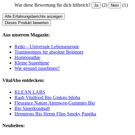
War diese Bewertung für dich hilfreich?
(2)
(1)
Ja
Nein
Alle Erfahrungsberichte anzeigen
Dieses Produkt bewerten
Aus unserem Magazin:
Reiki – Universale Lebensenergie
Trainingstipps für absolute Beginner
Homöopathie
Kleine Superhirne
Wie gesund zunehmen?
VitalAbo entdecken:
KLEAN LABS
Raab Vitalfood Bio Ginkgo biloba
Fleurance Nature Atemweg-Gummies Bio
Bio Sauerkrautsaft
Hempions Bio Hemp Flips Smoky Paprika
Neuheiten: