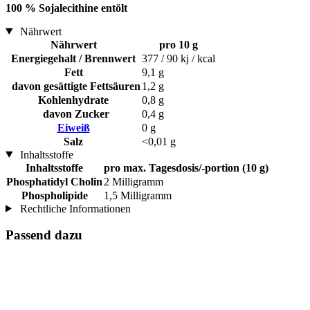
100 % Sojalecithine entölt
Nährwert
Nährwert
pro 10 g
Energiegehalt / Brennwert
377 / 90 kj / kcal
Fett
9,1 g
davon gesättigte Fettsäuren
1,2 g
Kohlenhydrate
0,8 g
davon Zucker
0,4 g
Eiweiß
0 g
Salz
<0,01 g
Inhaltsstoffe
Inhaltsstoffe
pro max. Tagesdosis/-portion (10 g)
Phosphatidyl Cholin
2 Milligramm
Phospholipide
1,5 Milligramm
Rechtliche Informationen
Passend dazu