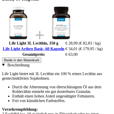
Life Light 3L Lecithin, 350 g
€ 28,99
(€ 82,83 / kg)
Life Light Arthro Basic, 60 Kapseln
€ 34,01
(€ 179,95 / kg)
Gesamtpreis:
€ 63,00
Beide in den Warenkorb
Beschreibung
Life Light bietet mit 3L Lecithin ein 100 % reines Lecithin aus
gentechnikfreien Sojabohnen.
Durch die Abtrennung von überschüssigem Öl aus dem
Rohlecithin entsteht ein gut dosierbares Granulat.
Enthält einen hohen Anteil ungesättigter Fettsäuren.
Frei von künstlichen Farbstoffen.
Verzehrempfehlung:
2 Esslöffel (ca. 10 g) täglich pur, in Flüssigkeit oder zu einer