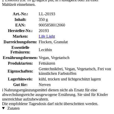
Mahlzeit einnehmen.
Art.-Nr.:
LL-20193
Inhalt:
350 g
EAN:
9005858012060
Hersteller-Nr.:
20193
Marken:
Life Light
Darreichungsform:
Flocken, Granulat
Essentielle
Lecithin
Fettsäuren:
Ernährungsformen:
Vegan, Vegetarisch
Produktarten:
Fettsäuren
Gentechnikfrei, Vegan, Vegetarisch, Frei von
Eigenschaften:
künstlichen Farbstoffen
Lagerhinweis:
kühl, trocken und lichtgeschützt lagern
Gut für:
Nerven
i
Nahrungsergänzungsmittel dienen nicht als Ersatz für eine
abwechslungsreiche ausgewogene Ernährung. Sie sind für Kinder
unerreichbar aufzubewahren.
Die empfohlene Tagesdosis darf nicht überschritten werden.
Zutaten