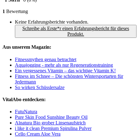
1
Bewertung
Keine Erfahrungsberichte vorhanden.
Schreibe als Erste*r einen Erfahrungsbericht für dieses
Produkt.
Aus unserem Magazin:
Fitnessmythen genau betrachtet
Aquajogging - mehr als nur Regenerationstraining
Ein vergessenes Vitamin – das wichtige Vitamin K!
Fitness im Schnee – Die schönsten Wintersportarten für
Jedermann
So wirken Schüsslersalze
VitalAbo entdecken:
FutuNatura
Pure Skin Food Sunshine Beauty Oil
Alnatura Bio grober Linsenaufstrich
i like it clean Premium Spirulina Pulver
Cello Cream Aloe Vera