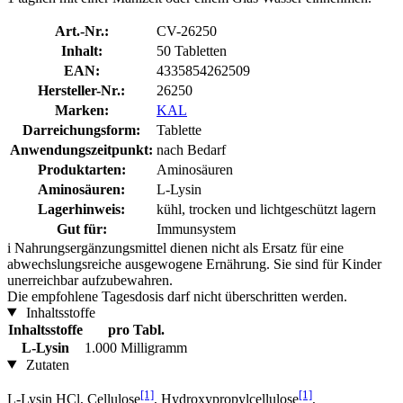
Art.-Nr.:
CV-26250
Inhalt:
50 Tabletten
EAN:
4335854262509
Hersteller-Nr.:
26250
Marken:
KAL
Darreichungsform:
Tablette
Anwendungszeitpunkt:
nach Bedarf
Produktarten:
Aminosäuren
Aminosäuren:
L-Lysin
Lagerhinweis:
kühl, trocken und lichtgeschützt lagern
Gut für:
Immunsystem
i
Nahrungsergänzungsmittel dienen nicht als Ersatz für eine
abwechslungsreiche ausgewogene Ernährung. Sie sind für Kinder
unerreichbar aufzubewahren.
Die empfohlene Tagesdosis darf nicht überschritten werden.
Inhaltsstoffe
Inhaltsstoffe
pro Tabl.
L-Lysin
1.000 Milligramm
Zutaten
[1]
[1]
L-Lysin HCl, Cellulose
, Hydroxypropylcellulose
,