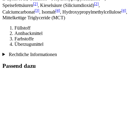
[2]
[2]
Speisefettsäuren
, Kieselsäure (Siliciumdioxid)
,
[3]
[4]
[4]
Calciumcarbonat
, Isomalt
, Hydroxypropylmethylcellulose
,
Mittelkettige Triglyceride (MCT)
Füllstoff
Antibackmittel
Farbstoffe
Überzugsmittel
Rechtliche Informationen
Passend dazu