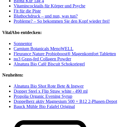
Biotta Kur Tag 4
Vitamincocktails für Körper und Psyche
Fit für die Piste
Bluthochdruck – und nun, was tun?
Probleme? – So bekommen Sie den Kopf wieder frei!
VitalAbo entdecken:
Sonnentor
Carnium Botanicals MenoWELL
Fleurance Nature Probioboost® Magenkomfort Tabletten
nu3 Grass-fed Collagen Powder
Alnatura Bio Café Biscuit Schokoriegel
Neuheiten:
Alnatura Bio Shot Rote Bete & Ingwer
Dopper Steel x Flip Straw white - 490 ml
Propolia Organic Evening Syrup
Doppelherz aktiv Magnesium 500 + B12 2-Phasen-Depot
Bauck Mühle Bio Falafel Original