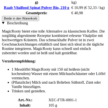
g)
kg)
Raab Vitalfood Spinat Pulver Bio, 210 g
€ 10,99
(€ 52,33 / kg)
Gesamtpreis:
€ 40,98
Beide in den Warenkorb
Beschreibung
MagicRooty bietet eine tolle Alternative zu klassischem Kaffee. Die
sorgfältig abgestimmte Rezeptur kombiniert erlesene Vitalpilze mit
hochwertigen Kräutern. Das schmackhafte Pulver ist in zwei
Geschmacksrichtungen erhältlich und lässt sich ideal in die tägliche
Routine integrieren. MagicRooty kann schnell und einfach
zubereitet werden und ist heiß und kalt genießbar.
Verzehrempfehlung:
1 Messlöffel MagicRooty mit 150 ml heißem (nicht
kochendem) Wasser mit einem Milchaufschäumer oder Löffel
vermischen.
(Pflanzliche) Milch und nach Belieben Süßstoff, Zimt oder
Vanille hinzufügen.
Trinken und genießen.
Art.-Nr.:
XEC-FTR-0001-1
Inhalt:
105 g