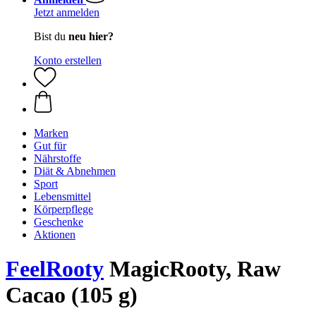
Jetzt anmelden
Bist du
neu hier?
Konto erstellen
Marken
Gut für
Nährstoffe
Diät & Abnehmen
Sport
Lebensmittel
Körperpflege
Geschenke
Aktionen
FeelRooty
MagicRooty, Raw
Cacao (105 g)