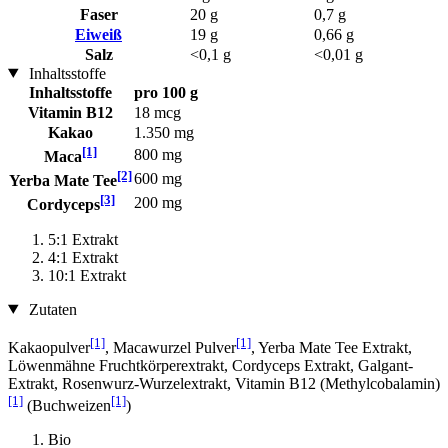
Faser
20 g
0,7 g
Eiweiß
19 g
0,66 g
Salz
<0,1 g
<0,01 g
Inhaltsstoffe
Inhaltsstoffe
pro 100 g
Vitamin B12
18 mcg
Kakao
1.350 mg
[1]
800 mg
Maca
[2]
600 mg
Yerba Mate Tee
[3]
200 mg
Cordyceps
5:1 Extrakt
4:1 Extrakt
10:1 Extrakt
Zutaten
[1]
[1]
Kakaopulver
, Macawurzel Pulver
, Yerba Mate Tee Extrakt,
Löwenmähne Fruchtkörperextrakt, Cordyceps Extrakt, Galgant-
Extrakt, Rosenwurz-Wurzelextrakt, Vitamin B12 (Methylcobalamin)
[1]
[1]
(Buchweizen
)
Bio