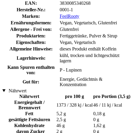
EAN:
3830085340268
Hersteller-Nr.:
0001-1
Marken:
FeelRooty
Ernährungsformen:
Vegan, Vegetarisch, Glutenfrei
Allergene - Frei von:
Glutenfrei
Produktarten:
Fertiggetränke, Pulver & Sirup
Eigenschaften:
Vegan, Vegetarisch
Allgemeine Hinweise:
dieses Produkt enthält Koffein
kühl, trocken und lichtgeschützt
Lagerhinweis:
lagern
Kann Spuren enthalten
P - Lupinen
von:
Energie, Gedächtnis &
Gut für:
Konzentration
Nährwert
Nährwert
pro 100 g
pro Portion (3,5 g)
Energiegehalt /
1373 / 328 kj / kcal
46 / 11 kj / kcal
Brennwert
Fett
5,2 g
0,18 g
gesättigte Fettsäuren
2,5 g
0 g
Kohlenhydrate
46 g
1,62 g
davon Zucker
2 g
0 g