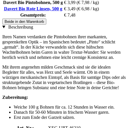
Davert Bio Pintobohnen, 500 g
€ 3,99
(€ 7,98 / kg)
Davert Bio Rote Linsen, 500 g
€ 3,49
(€ 6,98 / kg)
Gesamtpreis:
€ 7,48
Beide in den Warenkorb
Beschreibung
Ihren Namen verdanken die Pintobohnen ihrer markanten,
gesprenkelten Optik – im Spanischen bedeutet „Pinto“ schlicht
„gemalt“. In der Küche verwandeln sich diese hübschen
Wachtelbohnen beim Garen in wahre Textur-Wunder: Sie werden
herrlich weich und nehmen eine leicht cremige Konsistenz an.
Mit ihrem angenehm milden Geschmack sind sie die idealen
Begleiter für alles, was Herz und Seele wärmt. Ob in einem
würzigen mexikanischen Eintopf, als Basis für samtige Dips oder als
strukturgebende Zutat in vegetarischen Bratlingen – diese Bio-
Bohnen bringen Substanz und eine feine Note in deine Gerichte!
Zubereitung:
Weiche 100 g Bohnen für ca. 12 Stunden in Wasser ein.
Danach für 50-60 Minuten in frischem Wasser garen.
Erst zum Ende der Garzeit salzen.
Art.-Nr.:
XEC-URT-46210