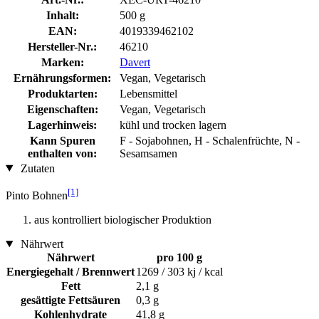
Inhalt:
500 g
EAN:
4019339462102
Hersteller-Nr.:
46210
Marken:
Davert
Ernährungsformen:
Vegan, Vegetarisch
Produktarten:
Lebensmittel
Eigenschaften:
Vegan, Vegetarisch
Lagerhinweis:
kühl und trocken lagern
Kann Spuren
F - Sojabohnen, H - Schalenfrüchte, N -
enthalten von:
Sesamsamen
Zutaten
[1]
Pinto Bohnen
aus kontrolliert biologischer Produktion
Nährwert
Nährwert
pro 100 g
Energiegehalt / Brennwert
1269 / 303 kj / kcal
Fett
2,1 g
gesättigte Fettsäuren
0,3 g
Kohlenhydrate
41,8 g