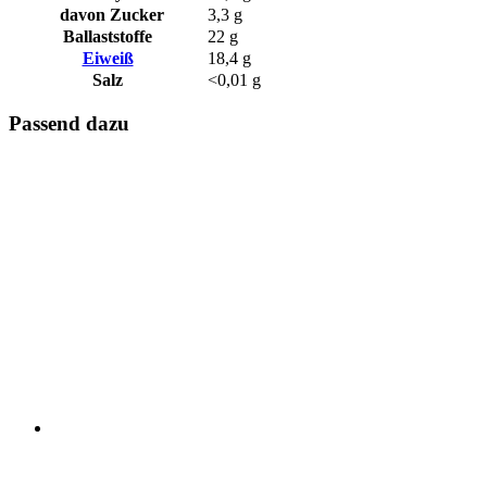
davon Zucker
3,3 g
Ballaststoffe
22 g
Eiweiß
18,4 g
Salz
<0,01 g
Passend dazu