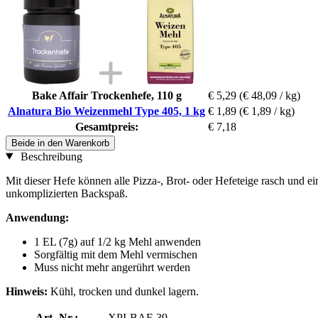
Bake Affair Trockenhefe, 110 g
€ 5,29
(€ 48,09 / kg)
Alnatura Bio Weizenmehl Type 405, 1 kg
€ 1,89
(€ 1,89 / kg)
Gesamtpreis:
€ 7,18
Beide in den Warenkorb
Beschreibung
Mit dieser Hefe können alle Pizza-, Brot- oder Hefeteige rasch und ein
unkomplizierten Backspaß.
Anwendung:
1 EL (7g) auf 1/2 kg Mehl anwenden
Sorgfältig mit dem Mehl vermischen
Muss nicht mehr angerührt werden
Hinweis:
Kühl, trocken und dunkel lagern.
Art.-Nr.:
XPI-BAF-39