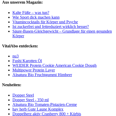
Aus unserem Magazin:
Kalte Füße – was tun?
Wie Sport dick machen kann
Vitamincocktails für Körper und Psyche
Ist zuckerfrei und fettreduziert wirklich besser?
Säure-Basen-Gleichgewicht – Grundlage für einen gesunden
Körper
VitalAbo entdecken:
nu3
Fushi Karotten Öl
WEIDER Protein Cookie American Cookie Dough
Multipower Protein Layer
Alnatura Bio Fruchtgummi Himbeer
Neuheiten:
Dopper Steel
Dopper Steel - 350 ml
Alnatura Bio Tomaten-Pistazien-Creme
hay herb Gute Laune Komplex
Doppelherz aktiv Cranberry 800 + Kürbis