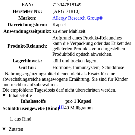
EAN:
713947818149
Hersteller-Nr.:
[ARG-71810]
Marken:
Allergy Research Group®
Darreichungsform:
Kapsel
Anwendungszeitpunkt:
zu einer Mahlzeit
Aufgrund eines Produkt-Relaunches
kann die Verpackung oder das Etikett des
Produkt-Relaunch:
gelieferten Produkts vom dargestellten
Produktbild optisch abweichen.
Lagerhinweis:
kühl und trocken lagern
Gut für:
Hormone, Immunsystem, Schilddrüse
i
Nahrungsergänzungsmittel dienen nicht als Ersatz für eine
abwechslungsreiche ausgewogene Ernährung. Sie sind für Kinder
unerreichbar aufzubewahren.
Die empfohlene Tagesdosis darf nicht überschritten werden.
Inhaltsstoffe
Inhaltsstoffe
pro 1 Kapsel
[1]
40 Milligramm
Schilddrüsengewebe (Rind)
aus Rind
Zutaten