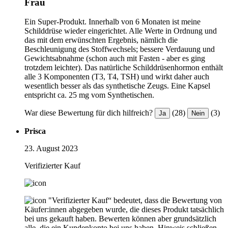
Frau
Ein Super-Produkt. Innerhalb von 6 Monaten ist meine
Schilddrüse wieder eingerichtet. Alle Werte in Ordnung und
das mit dem erwünschten Ergebnis, nämlich die
Beschleunigung des Stoffwechsels; bessere Verdauung und
Gewichtsabnahme (schon auch mit Fasten - aber es ging
trotzdem leichter). Das natürliche Schilddrüsenhormon enthält
alle 3 Komponenten (T3, T4, TSH) und wirkt daher auch
wesentlich besser als das synthetische Zeugs. Eine Kapsel
entspricht ca. 25 mg vom Synthetischen.
War diese Bewertung für dich hilfreich?
(28)
(3)
Ja
Nein
Prisca
23. August 2023
Verifizierter Kauf
"Verifizierter Kauf“ bedeutet, dass die Bewertung von
Käufer:innen abgegeben wurde, die dieses Produkt tatsächlich
bei uns gekauft haben. Bewerten können aber grundsätzlich
alle, die ein Kundenkonto bei uns haben.
Hinweis schließen