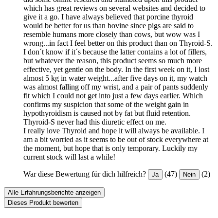
which has great reviews on several websites and decided to
give it a go. I have always believed that porcine thyroid
would be better for us than bovine since pigs are said to
resemble humans more closely than cows, but wow was I
wrong...in fact I feel better on this product than on Thyroid-S.
I don´t know if it´s because the latter contains a lot of fillers,
but whatever the reason, this product seems so much more
effective, yet gentle on the body. In the first week on it, I lost
almost 5 kg in water weight...after five days on it, my watch
was almost falling off my wrist, and a pair of pants suddenly
fit which I could not get into just a few days earlier. Which
confirms my suspicion that some of the weight gain in
hypothyroidism is caused not by fat but fluid retention.
Thyroid-S never had this diuretic effect on me.
I really love Thyroid and hope it will always be available. I
am a bit worried as it seems to be out of stock everywhere at
the moment, but hope that is only temporary. Luckily my
current stock will last a while!
War diese Bewertung für dich hilfreich?
(47)
(2)
Ja
Nein
Alle Erfahrungsberichte anzeigen
Dieses Produkt bewerten