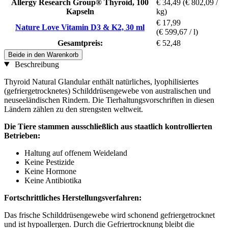
Allergy Research Group® Thyroid, 100
€ 34,49
(€ 802,09 /
Kapseln
kg)
€ 17,99
Nature Love Vitamin D3 & K2, 30 ml
(€ 599,67 / l)
Gesamtpreis:
€ 52,48
Beide in den Warenkorb
Beschreibung
Thyroid Natural Glandular enthält natürliches, lyophilisiertes
(gefriergetrocknetes) Schilddrüsengewebe von australischen und
neuseeländischen Rindern. Die Tierhaltungsvorschriften in diesen
Ländern zählen zu den strengsten weltweit.
Die Tiere stammen ausschließlich aus staatlich kontrollierten
Betrieben:
Haltung auf offenem Weideland
Keine Pestizide
Keine Hormone
Keine Antibiotika
Fortschrittliches Herstellungsverfahren:
Das frische Schilddrüsengewebe wird schonend gefriergetrocknet
und ist hypoallergen. Durch die Gefriertrocknung bleibt die