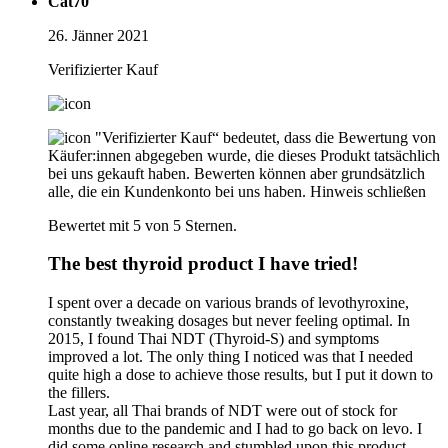
Cat70
26. Jänner 2021
Verifizierter Kauf
"Verifizierter Kauf“ bedeutet, dass die Bewertung von
Käufer:innen abgegeben wurde, die dieses Produkt tatsächlich
bei uns gekauft haben. Bewerten können aber grundsätzlich
alle, die ein Kundenkonto bei uns haben.
Hinweis schließen
Bewertet mit 5 von 5 Sternen.
The best thyroid product I have tried!
I spent over a decade on various brands of levothyroxine,
constantly tweaking dosages but never feeling optimal. In
2015, I found Thai NDT (Thyroid-S) and symptoms
improved a lot. The only thing I noticed was that I needed
quite high a dose to achieve those results, but I put it down to
the fillers.
Last year, all Thai brands of NDT were out of stock for
months due to the pandemic and I had to go back on levo. I
did some online research and stumbled upon this product